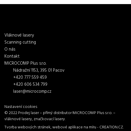
Vláknové lasery
Scanning cutting
O nás
Kontakt
MICROCOMP Plus s.r.o.
Nádražní 1153, 395 01 Pacov
+420 777 559 459
+420 606 534 799
laser@microcomp.cz
Nastavení cookies
© 2022
Prodej laser
– přímý distributor
MICROCOMP Plus s.r.o.
–
vláknové lasery
,
značkovací lasery
.
Tvorba webových stránek
,
webové aplikace na míru
-
CREATION.CZ
.